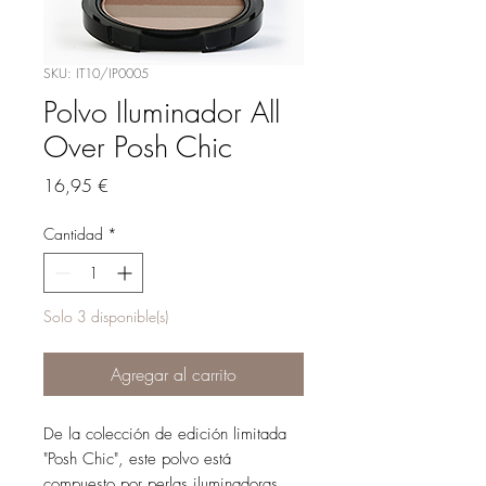
SKU: IT10/IP0005
Polvo Iluminador All
Over Posh Chic
Precio
16,95 €
Cantidad
*
Solo 3 disponible(s)
Agregar al carrito
De la colección de edición limitada
"Posh Chic", este polvo está
compuesto por perlas iluminadoras,