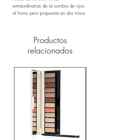
extraordinarias de la sombra de ojos
al horno pero propuesta en dos tonos
que se pueden usar individualmente o
para mezclar, para crear juegos de
luces y sombras que realzan la
Productos
mirada.
relacionados
Para modular la intensidad también se
puede utilizar húmedo.