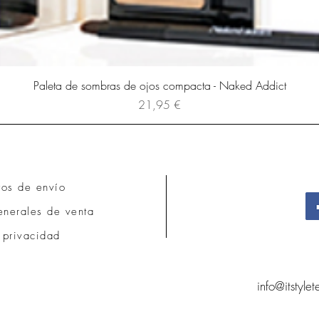
Paleta de sombras de ojos compacta - Naked Addict
Precio
21,95 €
tos de envío
nerales de venta
 privacidad
info@itstyle