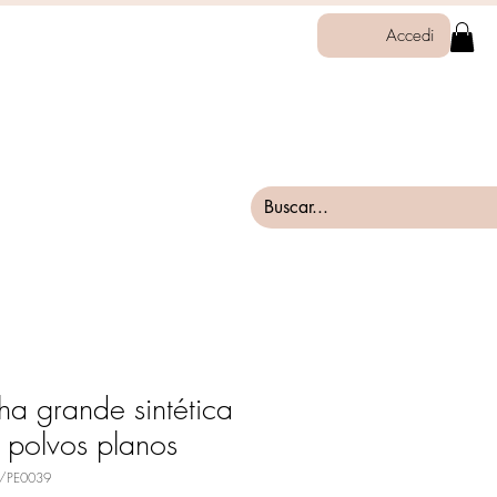
Accedi
ha grande sintética
 polvos planos
0/PE0039