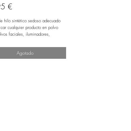
Precio
95 €
e hilo sintético sedoso adecuado
icar cualquier producto en polvo
vos faciales, iluminadores,
dores.
resultado profesional, tome la
Agotado
d adecuada de producto y proceda
mientos rotatorios desde el centro
exterior del rostro.