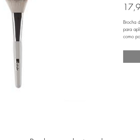
17,
Brocha d
para apl
como pol
broncea
Para un 
cantida
con movi
hacia el 