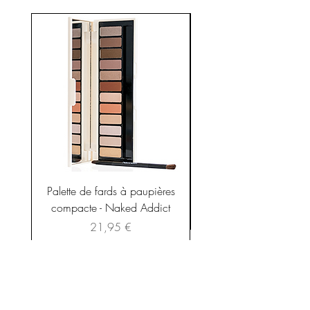
Pour un homme inattendu, électrisant,
décisif, élégant.
Palette de fards à paupières
compacte - Naked Addict
Prix
21,95 €
Conditions et frais