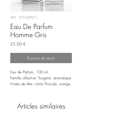
SKU : IT10/EDT011
Eau De Parfum
Homme Gris
Prix
25,00 €
Rupture de stock
Eau de Parfum, 100 ml.
Famille olfactive: fougère, aromatique
Notes de tête: citron Procida, orange,
pamplemousse, fruits rouges.
Notes de coeur: gingembre, bois de
cèdre, jasmin gras, muscade.
Articles similaires
Notes de fond: patchouli, larmes
d'encens, labdanum, ambre gris.