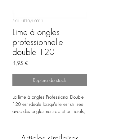
SKU : IT10/LI0011
Lime à ongles
professionnelle
double 120
Prix
4,95 €
Rupture de stock
La lime à ongles Professional Double
120 est idéale lorsqu'elle est utilisée
avec des ongles naturels et artificiels,
pour une manucure professionnelle
parfaite.
Articles similaires