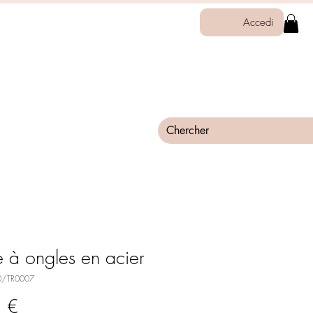
Accedi
e à ongles en acier
10/TR0007
Prix
 €