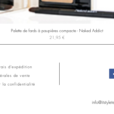
Palette de fards à paupières compacte - Naked Addict
Prix
21,95 €
rais d'expédition
érales de vente
r la confidentialité
info@itstyle