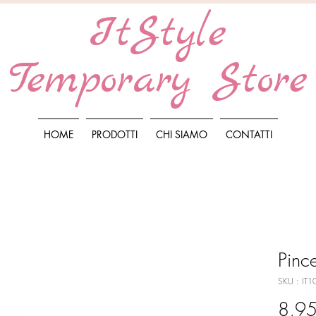
ItStyle
Temporary Store
HOME
PRODOTTI
CHI SIAMO
CONTATTI
Pinc
SKU : IT
8,95