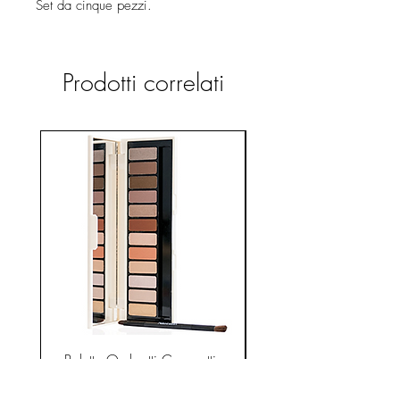
Set da cinque pezzi.
Prodotti correlati
Palette Ombretti Compatti -
Gocce di Seta Bellis
Naked Addict