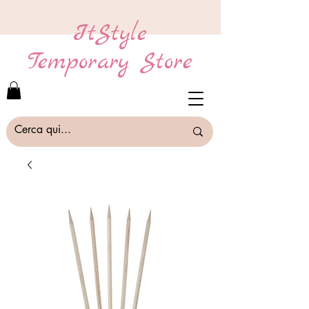
ItStyle
Temporary Store