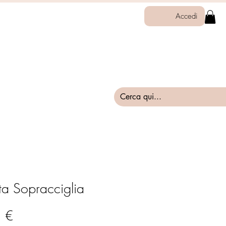
Accedi
ta Sopracciglia
Prezzo
 €