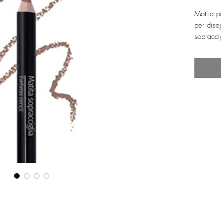
Matita p
per dise
sopracci
L'elevat
garantis
tenuta.
La punta 
sopraccig
Il partic
modellar