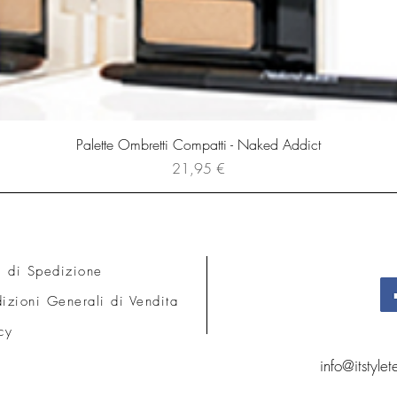
Palette Ombretti Compatti - Naked Addict
Prezzo
21,95 €
i di Spedizione
izioni Generali di Vendita
cy
info@itstyle