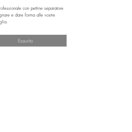
rofessionale con pettine separatore
gnare e dare forma alle vostre
glia.
a percentuale di pigmenti contenuti
ce una buona scrivenza e una lunga
Esaurito
sottile permette di delineare le
lia con un tratto fine e preciso.
olare pettine separatore permette di
ne la forma.