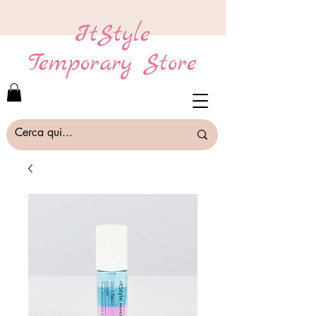
ItStyle
Temporary Store