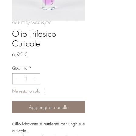
SKU: IT10/SM0019/2C
Olio Trifasico
Cuticole
Prezzo
6,95 €
Quantità
*
Ne restano solo: 1
Aggiungi al carrello
Olio idratante e nutriente per unghie e
cuticole.