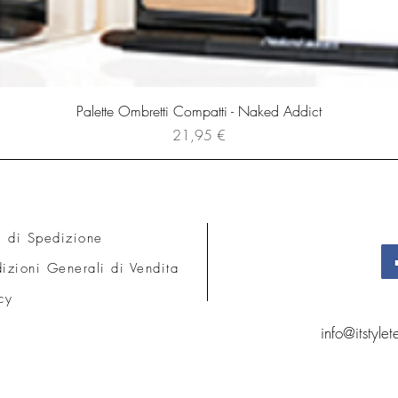
Palette Ombretti Compatti - Naked Addict
Prezzo
21,95 €
i di Spedizione
izioni Generali di Vendita
cy
info@itstyle