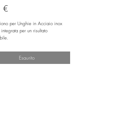
Prezzo
 €
iono per Unghie in Acciaio inox
integrata per un risultato
ile.
Esaurito