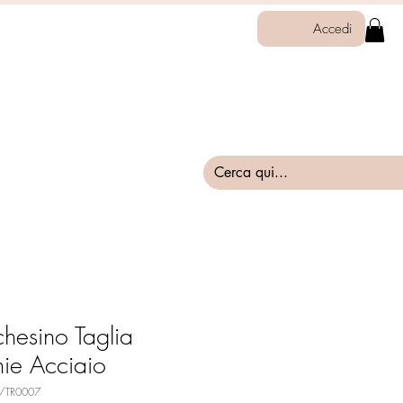
Accedi
chesino Taglia
ie Acciaio
0/TR0007