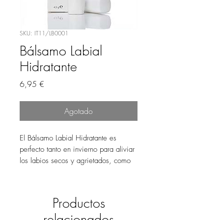
SKU: IT11/LB0001
Bálsamo Labial
Hidratante
Precio
6,95 €
Agotado
El Bálsamo Labial Hidratante es
perfecto tanto en invierno para aliviar
los labios secos y agrietados, como
en las estaciones más suaves y
cálidas para mantenerlos hidratados.
Productos
relacionados