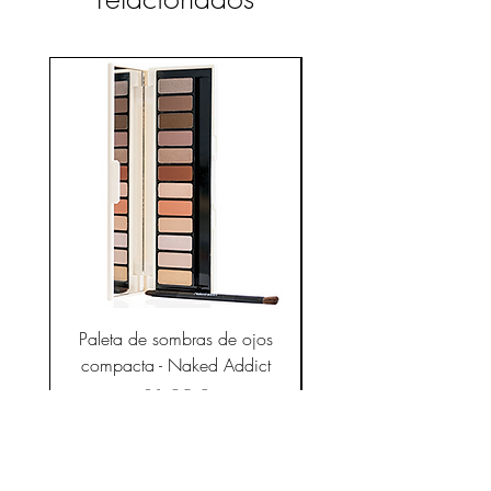
Paleta de sombras de ojos
Gotas de seda herm
compacta - Naked Addict
Precio
21,95 €