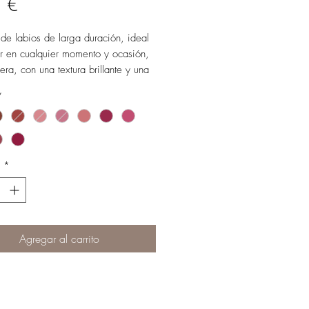
Precio
 €
 de labios de larga duración, ideal
r en cualquier momento y ocasión,
era, con una textura brillante y una
ón suave.
*
d
*
Agregar al carrito