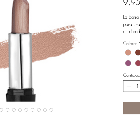
9,95
La barra
para usa
es durad
aplicaci
Colores
Cantida