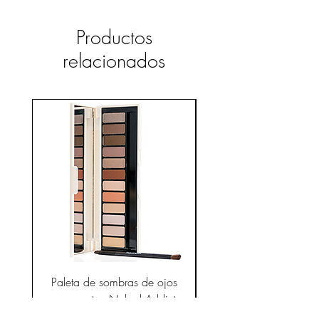
sea más fácil de aplicar y secar.
Productos
relacionados
Paleta de sombras de ojos
Gotas de seda herm
compacta - Naked Addict
Precio