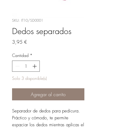
SKU: IT10/SD0001
Dedos separados
Precio
3,95 €
Cantidad
*
Solo 3 disponible(s)
Agregar al carrito
Separador de dedos para pedicura.
Práctico y cómodo, te permite
espaciar los dedos mientras aplicas el
esmalte de uñas en los pies para que