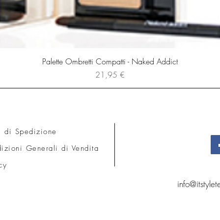
Palette Ombretti Compatti - Naked Addict
Prezzo
21,95 €
i di Spedizione
izioni Generali di Vendita
cy
info@itstyle