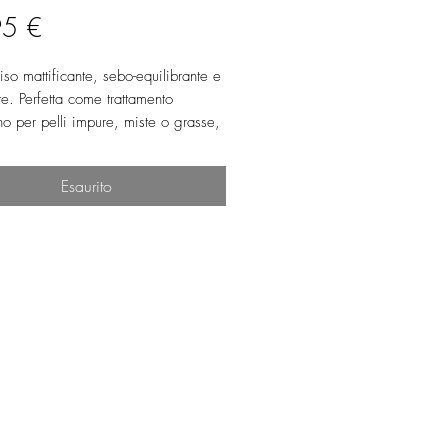
Prezzo
95 €
so mattificante, sebo-equilibrante e
te. Perfetta come trattamento
no per pelli impure, miste o grasse,
un'ottima base per il trucco e per
re l'aspetto particolarmente lucido
Esaurito
na T del viso (fronte, mento, naso).
 vitamina E, anti ossidante e
a vegetale che, grazie alla sua
capacità igroscopica protegge
zione naturale della pelle creando un
tettivo, senza ungere ne appesantire.