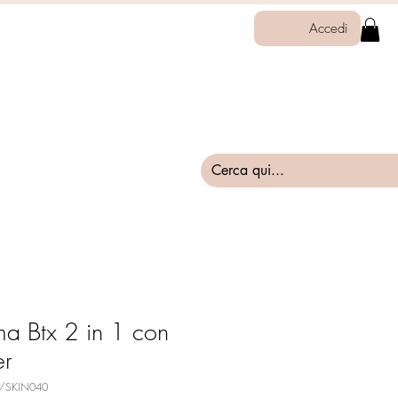
Accedi
a Btx 2 in 1 con
er
0/SKIN040