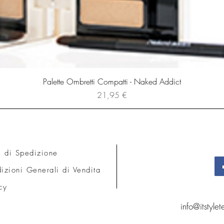
Palette Ombretti Compatti - Naked Addict
Prezzo
21,95 €
i di Spedizione
izioni Generali di Vendita
cy
info@itstyle