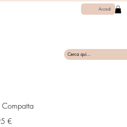
Accedi
a Compatta
Prezzo
95 €