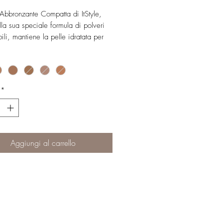
 Abbronzante Compatta di ItStyle,
lla sua speciale formula di polveri
ili, mantiene la pelle idratata per
iorno.
hia ed è facile da sfumare sia se
 sola che con una base di BB
fondotinta, che come contouring.
*
le in sei tonalità.
Aggiungi al carrello