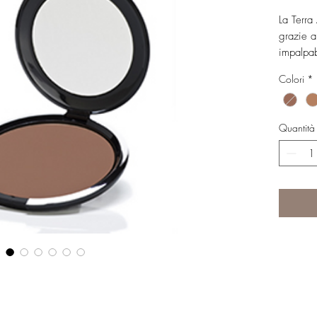
La Terra
grazie a
impalpab
tutto il g
Colori
*
Non macc
usata da
Cream o 
Quantità
Disponibi