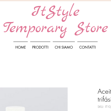
ItStyle
Temporary Store
HOME
PRODOTTI
CHI SIAMO
CONTATTI
Acei
trifá
SKU: IT