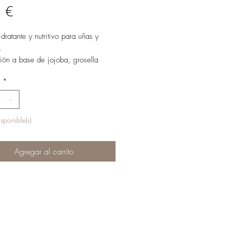
Precio
 €
idratante y nutritivo para uñas y
.
ión a base de jojoba, grosella
ino y bambú.
d
*
tes de usar.
sponible(s)
Agregar al carrito