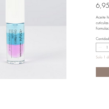
6,95
Aceite h
cutículas
Formulac
negra, l
Cantida
Agite an
Solo 1 di