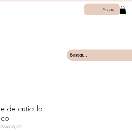
Accedi
te de cutícula
sico
10/SM0019/2C