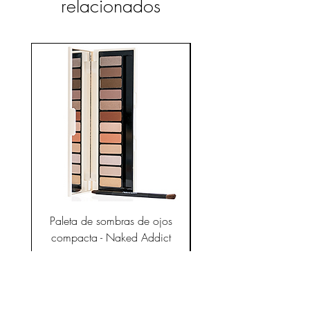
relacionados
Paleta de sombras de ojos
Gotas de seda herm
compacta - Naked Addict
Precio
21,95 €