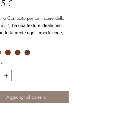
Prezzo
95 €
tinta Compatto per pelli scure della
mber",
ha una texture ideale per
perfettamente ogni imperfezione,
al viso un tono luminoso e fresco.
ffetto maschera.
ibile in cinque tonalità.
a inclusa.
*
Aggiungi al carrello