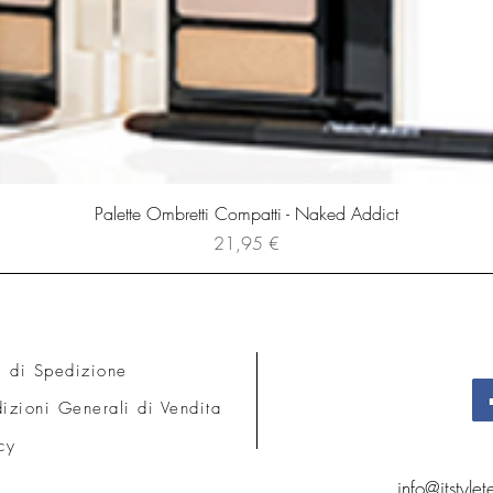
Palette Ombretti Compatti - Naked Addict
Prezzo
21,95 €
i di Spedizione
izioni Generali di Vendita
cy
info@itstyle