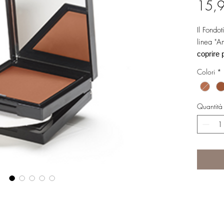
15,
Il Fondo
linea "A
coprire 
donando 
Colori
*
Nessun e
E' dispon
Spugnett
Quantità