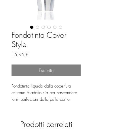
Fondotinta Cover
Style
Prezzo
15,95 €
Esaurito
Fondotinta liquido dalla copertura
estrema è adatto sia per nascondere
le imperfezioni della pelle come
occhiaie, acne, macchie solari e
senili, sia indicata per la copertura
dei tatuaggi.
Prodotti correlati
La finitura è opaca, la formula